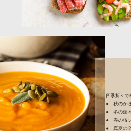
四季折々で
● 秋のか
● 冬の熱
● 春の桜
● 真夏の