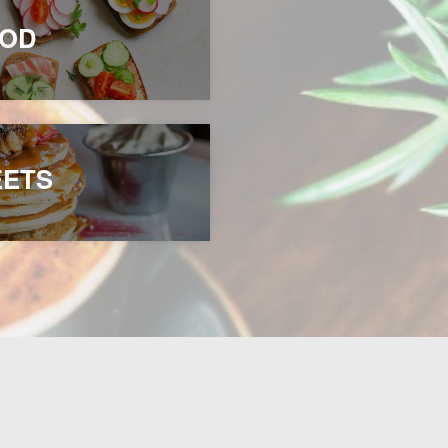
OD
ETS