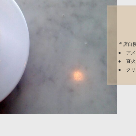
当店自
● ア
● 直
● ク