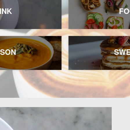
INK
FO
ASON
SWE