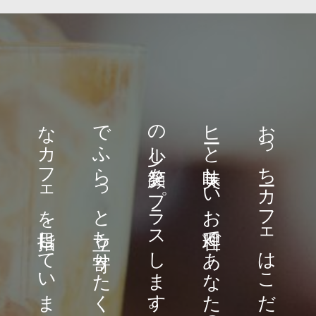
す
お
っ
ち
ーカ
フ
ェ
は
こ
だ
わ
り
の
焙煎コ
ー
ヒ
ーと
美味し
い
お
料理で
あ
な
た
の
日常に
ほ
ん
の
少し
笑顔を
プ
ラ
ス
し
ま
す
。
お
散歩の
途中
で
ふ
ら
っ
と
立ち
寄り
た
く
な
る
そ
ん
な
カ
フ
ェ
を
目指し
て
い
ま